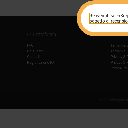
Benvenuti su FiXrep
oggetto di recension
La Piattaforma
Informat
FAQ
Termini e 
Chi Siamo
Termini e 
Contatti
Privacy & 
Registrazione PA
Privacy & 
Cookie Pol
©2026 Fixreport s