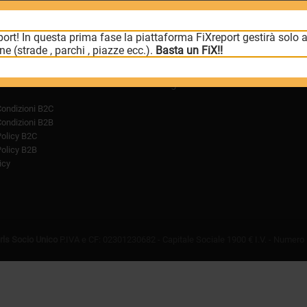
ort! In questa prima fase la piattaforma FiXreport gestirà solo a
e (strade , parchi , piazze ecc.).
Basta un FiX!!
ive
Seguici sui Social
Condizioni B2C
Condizioni B2B
Policy B2C
Policy B2B
icy
rls Socio Unico
P.IVA e CF: 02301230682 - Capitale Sociale 1900 € I.V. - Numer