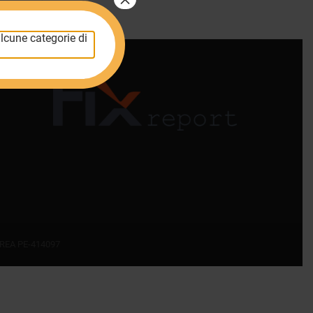
lcune categorie di
o REA PE-414097